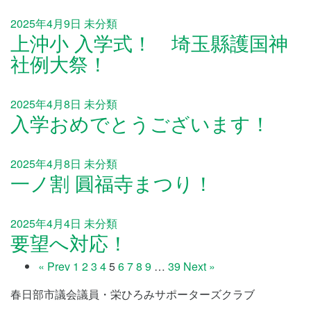
2025年4月9日
未分類
上沖小 入学式！ 埼玉縣護国神
社例大祭！
2025年4月8日
未分類
入学おめでとうございます！
2025年4月8日
未分類
一ノ割 圓福寺まつり！
2025年4月4日
未分類
要望へ対応！
« Prev
1
2
3
4
5
6
7
8
9
…
39
Next »
春日部市議会議員・栄ひろみサポーターズクラブ