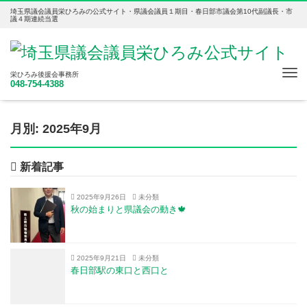
埼玉県議会議員栄ひろみの公式サイト・県議会議員１期目・春日部市議会第10代副議長・市
議４期連続当選
Tog
栄ひろみ後援会事務所
048-754-4388
nav
月別: 2025年9月
新着記事
2025年9月26日
未分類
秋の始まりと県議会の動き🍁
2025年9月21日
未分類
春日部駅の東口と西口と