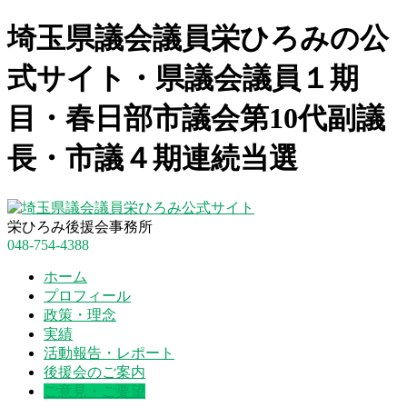
埼玉県議会議員栄ひろみの公
式サイト・県議会議員１期
目・春日部市議会第10代副議
長・市議４期連続当選
栄ひろみ後援会事務所
048-754-4388
ホーム
プロフィール
政策・理念
実績
活動報告・レポート
後援会のご案内
ご意見・ご要望