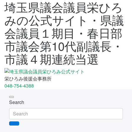
埼玉県議会議員栄ひろ
みの公式サイト・県議
会議員１期目・春日部
市議会第10代副議長・
市議４期連続当選
栄ひろみ後援会事務所
048-754-4388
Toggle
Search
navigation