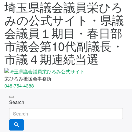
埼玉県議会議員栄ひろ
みの公式サイト・県議
会議員１期目・春日部
市議会第10代副議長・
市議４期連続当選
栄ひろみ後援会事務所
048-754-4388
Toggle
Search
navigation