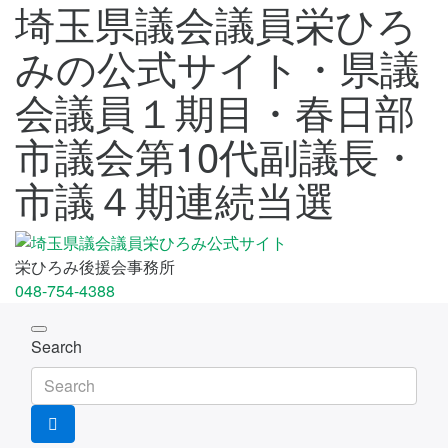
埼玉県議会議員栄ひろ
みの公式サイト・県議
会議員１期目・春日部
市議会第10代副議長・
市議４期連続当選
栄ひろみ後援会事務所
048-754-4388
Toggle
Search
navigation