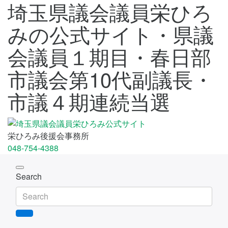
埼玉県議会議員栄ひろ
みの公式サイト・県議
会議員１期目・春日部
市議会第10代副議長・
市議４期連続当選
栄ひろみ後援会事務所
048-754-4388
Toggle
Search
navigation