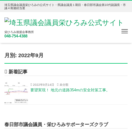
埼玉県議会議員栄ひろみの公式サイト・県議会議員１期目・春日部市議会第10代副議長・市
議４期連続当選
Tog
栄ひろみ後援会事務所
048-754-4388
nav
月別: 2022年9月
新着記事
2022年9月14日
未分類
要望実現！ 地元の道路354mの安全対策工事。
春日部市議会議員・栄ひろみサポーターズクラブ