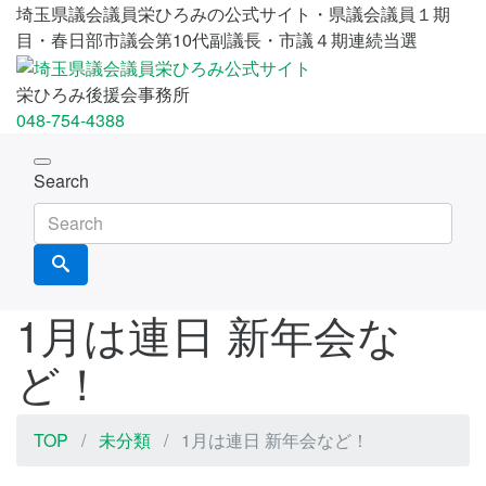
埼玉県議会議員栄ひろみの公式サイト・県議会議員１期
目・春日部市議会第10代副議長・市議４期連続当選
栄ひろみ後援会事務所
048-754-4388
Toggle
Search
navigation
1月は連日 新年会な
ど！
TOP
未分類
1月は連日 新年会など！