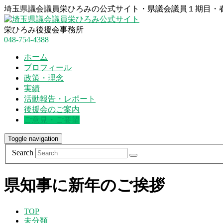
埼玉県議会議員栄ひろみの公式サイト・県議会議員１期目・春
栄ひろみ後援会事務所
048-754-4388
ホーム
プロフィール
政策・理念
実績
活動報告・レポート
後援会のご案内
ご意見・ご要望
Toggle navigation
Search
県知事に新年のご挨拶
TOP
未分類