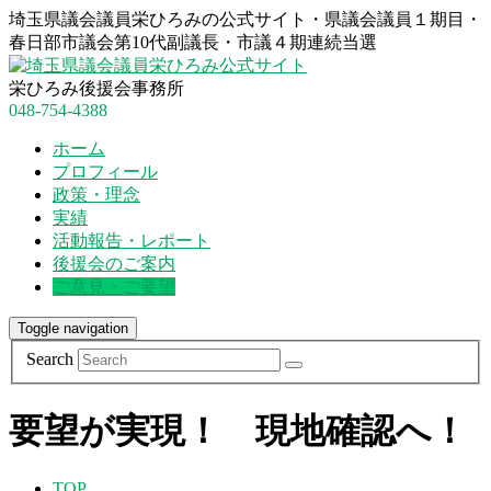
埼玉県議会議員栄ひろみの公式サイト・県議会議員１期目・
春日部市議会第10代副議長・市議４期連続当選
栄ひろみ後援会事務所
048-754-4388
ホーム
プロフィール
政策・理念
実績
活動報告・レポート
後援会のご案内
ご意見・ご要望
Toggle navigation
Search
要望が実現！ 現地確認へ！
TOP