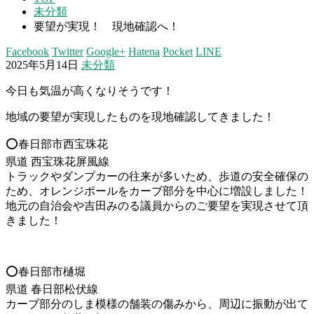
未分類
要望が実現！ 現地確認へ！
Facebook
Twitter
Google+
Hatena
Pocket
LINE
2025年5月14日
未分類
今日も気温が高くなりそうです！
地域の要望が実現したものを現地確認してきました！
⭕️春日部市西宝珠花
県道 西宝珠花屏風線
トラックやダンプカーの往来が多いため、歩道の安全確保の
ため、オレンジポールをカーブ部分を中心に増設しました！
地元の自治会や吉田みのる議員からのご要望を実現させて頂
きました！
⭕️春日部市樋堀
県道 春日部松伏線
カーブ部分のしま模様の舗装の傷みから、周辺に振動が出て