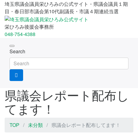
埼玉県議会議員栄ひろみの公式サイト・県議会議員１期
目・春日部市議会第10代副議長・市議４期連続当選
栄ひろみ後援会事務所
048-754-4388
Toggle
Search
navigation
県議会レポート配布し
てます！
TOP
未分類
県議会レポート配布してます！