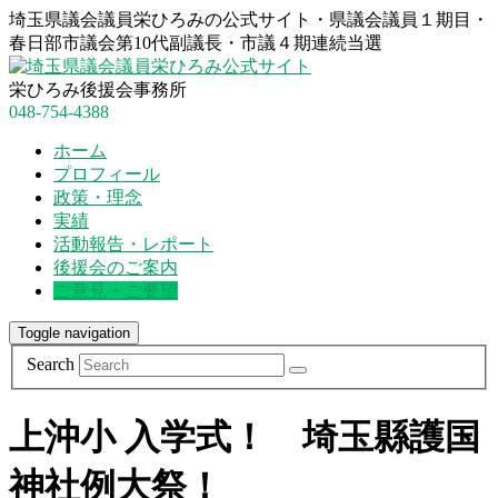
埼玉県議会議員栄ひろみの公式サイト・県議会議員１期目・
春日部市議会第10代副議長・市議４期連続当選
栄ひろみ後援会事務所
048-754-4388
ホーム
プロフィール
政策・理念
実績
活動報告・レポート
後援会のご案内
ご意見・ご要望
Toggle navigation
Search
上沖小 入学式！ 埼玉縣護国
神社例大祭！