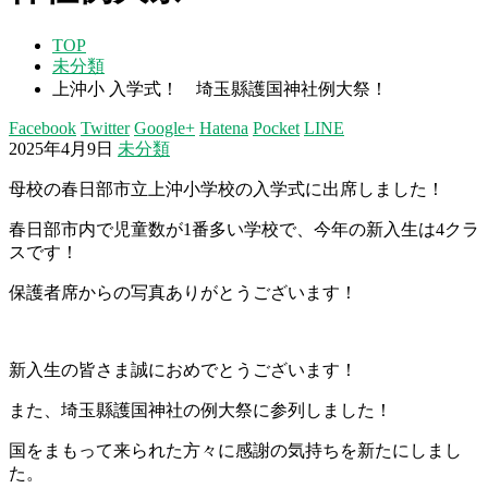
TOP
未分類
上沖小 入学式！ 埼玉縣護国神社例大祭！
Facebook
Twitter
Google+
Hatena
Pocket
LINE
2025年4月9日
未分類
母校の春日部市立上沖小学校の入学式に出席しました！
春日部市内で児童数が1番多い学校で、今年の新入生は4クラ
スです！
保護者席からの写真ありがとうございます！
新入生の皆さま誠におめでとうございます！
また、埼玉縣護国神社の例大祭に参列しました！
国をまもって来られた方々に感謝の気持ちを新たにしまし
た。