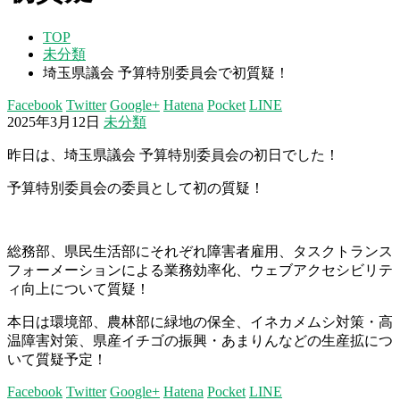
TOP
未分類
埼玉県議会 予算特別委員会で初質疑！
Facebook
Twitter
Google+
Hatena
Pocket
LINE
2025年3月12日
未分類
昨日は、埼玉県議会 予算特別委員会の初日でした！
予算特別委員会の委員として初の質疑！
総務部、県民生活部にそれぞれ障害者雇用、タスクトランス
フォーメーションによる業務効率化、ウェブアクセシビリテ
ィ向上について質疑！
本日は環境部、農林部に緑地の保全、イネカメムシ対策・高
温障害対策、県産イチゴの振興・あまりんなどの生産拡につ
いて質疑予定！
Facebook
Twitter
Google+
Hatena
Pocket
LINE