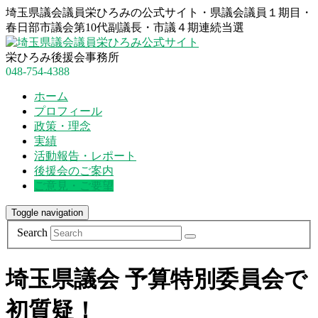
埼玉県議会議員栄ひろみの公式サイト・県議会議員１期目・
春日部市議会第10代副議長・市議４期連続当選
栄ひろみ後援会事務所
048-754-4388
ホーム
プロフィール
政策・理念
実績
活動報告・レポート
後援会のご案内
ご意見・ご要望
Toggle navigation
Search
埼玉県議会 予算特別委員会で
初質疑！