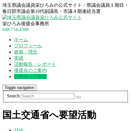
埼玉県議会議員栄ひろみの公式サイト・県議会議員１期目・
春日部市議会第10代副議長・市議４期連続当選
栄ひろみ後援会事務所
048-754-4388
ホーム
プロフィール
政策・理念
実績
活動報告・レポート
後援会のご案内
ご意見・ご要望
Toggle navigation
Search
国土交通省へ要望活動
TOP