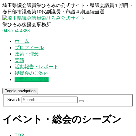
埼玉県議会議員栄ひろみの公式サイト・県議会議員１期目・
春日部市議会第10代副議長・市議４期連続当選
栄ひろみ後援会事務所
048-754-4388
ホーム
プロフィール
政策・理念
実績
活動報告・レポート
後援会のご案内
ご意見・ご要望
Toggle navigation
Search
イベント・総会のシーズン
TOP