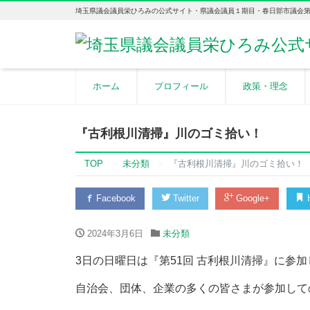
埼玉県議会議員栄ひろみの公式サイト・県議会議員１期目・春日部市議会第
ホーム
プロフィール
政策・理念
『古利根川清掃』川のゴミ拾い！
TOP
未分類
『古利根川清掃』川のゴミ拾い！
Facebook
Twitter
Google+
H
2024年3月6日
未分類
3日の日曜日は『第51回 古利根川清掃』に参
自治会、団体、企業の多くの皆さまが参加して