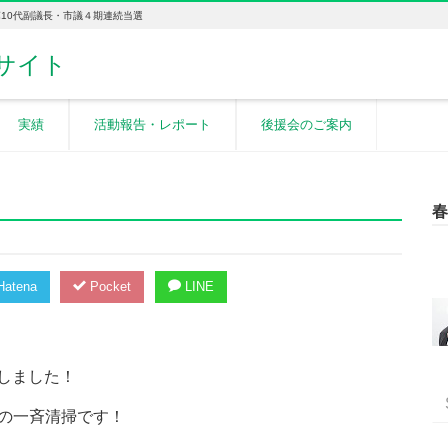
10代副議長・市議４期連続当選
実績
活動報告・レポート
後援会のご案内
春
atena
Pocket
LINE
加しました！
の一斉清掃です！