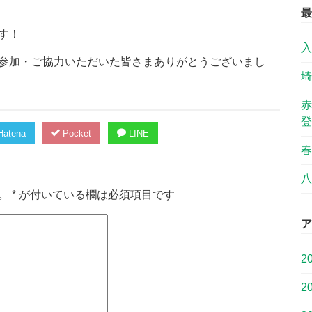
最
す！
入
参加・ご協力いただいた皆さまありがとうございまし
埼
赤
登
atena
Pocket
LINE
春
八
。
*
が付いている欄は必須項目です
ア
2
2