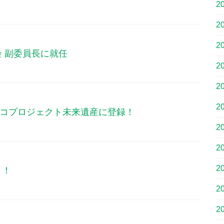
2
2
2
会 副委員長に就任
2
2
2
コプロジェクト未来遺産に登録！
2
2
2
き！
2
2