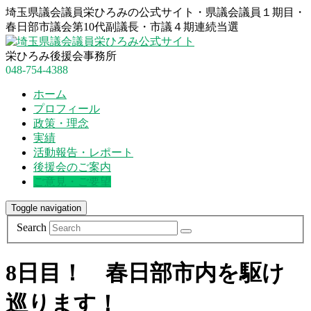
埼玉県議会議員栄ひろみの公式サイト・県議会議員１期目・
春日部市議会第10代副議長・市議４期連続当選
栄ひろみ後援会事務所
048-754-4388
ホーム
プロフィール
政策・理念
実績
活動報告・レポート
後援会のご案内
ご意見・ご要望
Toggle navigation
Search
8日目！ 春日部市内を駆け
巡ります！