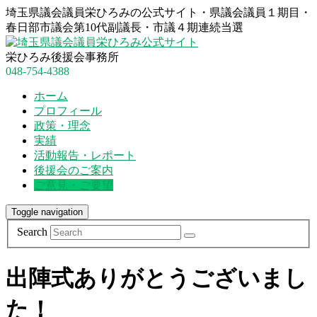
埼玉県議会議員栄ひろみの公式サイト・県議会議員１期目・
春日部市議会第10代副議長・市議４期連続当選
栄ひろみ後援会事務所
048-754-4388
ホーム
プロフィール
政策・理念
実績
活動報告・レポート
後援会のご案内
ご意見・ご要望
Toggle navigation
Search
出陣式ありがとうございまし
た！