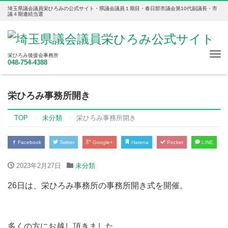
埼玉県議会議員栄ひろみの公式サイト・県議会議員１期目・春日部市議会第10代副議長・市
議４期連続当選
Tog
栄ひろみ後援会事務所
048-754-4388
nav
栄ひろみ事務所開き
TOP
未分類
栄ひろみ事務所開き
Facebook
Twitter
Google+
Hatena
Pocket
LINE
2023年2月27日
未分類
26日は、栄ひろみ事務所の事務所開き式を開催。
多くの方にお越し頂きました。