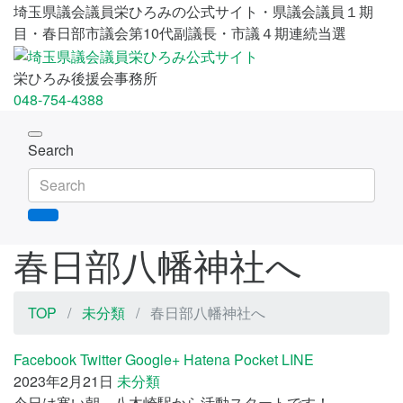
埼玉県議会議員栄ひろみの公式サイト・県議会議員１期
目・春日部市議会第10代副議長・市議４期連続当選
栄ひろみ後援会事務所
048-754-4388
Toggle
Search
navigation
春日部八幡神社へ
TOP
未分類
春日部八幡神社へ
Facebook
Twitter
Google+
Hatena
Pocket
LINE
2023年2月21日
未分類
今日は寒い朝、八木崎駅から活動スタートです！