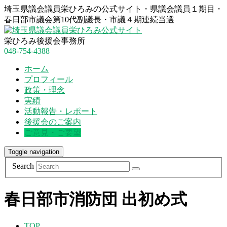
埼玉県議会議員栄ひろみの公式サイト・県議会議員１期目・
春日部市議会第10代副議長・市議４期連続当選
栄ひろみ後援会事務所
048-754-4388
ホーム
プロフィール
政策・理念
実績
活動報告・レポート
後援会のご案内
ご意見・ご要望
Toggle navigation
Search
春日部市消防団 出初め式
TOP