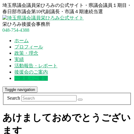
埼玉県議会議員栄ひろみの公式サイト・県議会議員１期目・
春日部市議会第10代副議長・市議４期連続当選
栄ひろみ後援会事務所
048-754-4388
ホーム
プロフィール
政策・理念
実績
活動報告・レポート
後援会のご案内
ご意見・ご要望
Toggle navigation
Search
あけましておめでとうござい
ます