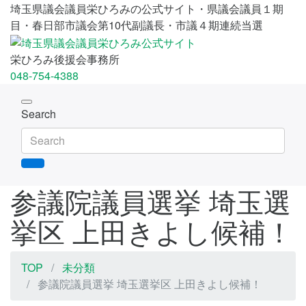
埼玉県議会議員栄ひろみの公式サイト・県議会議員１期
目・春日部市議会第10代副議長・市議４期連続当選
栄ひろみ後援会事務所
048-754-4388
Toggle
Search
navigation
参議院議員選挙 埼玉選
挙区 上田きよし候補！
TOP
未分類
参議院議員選挙 埼玉選挙区 上田きよし候補！