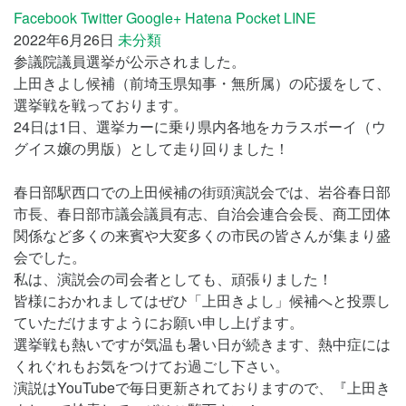
Facebook
Twitter
Google+
Hatena
Pocket
LINE
2022年6月26日
未分類
参議院議員選挙が公示されました。
上田きよし候補（前埼玉県知事・無所属）の応援をして、
選挙戦を戦っております。
24日は1日、選挙カーに乗り県内各地をカラスボーイ（ウ
グイス嬢の男版）として走り回りました！
春日部駅西口での上田候補の街頭演説会では、岩谷春日部
市長、春日部市議会議員有志、自治会連合会長、商工団体
関係など多くの来賓や大変多くの市民の皆さんが集まり盛
会でした。
私は、演説会の司会者としても、頑張りました！
皆様におかれましてはぜひ「上田きよし」候補へと投票し
ていただけますようにお願い申し上げます。
選挙戦も熱いですが気温も暑い日が続きます、熱中症には
くれぐれもお気をつけてお過ごし下さい。
演説はYouTubeで毎日更新されておりますので、『上田き