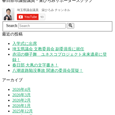
春日部市議会議員・栄ひろみサポーターズクラブ
Search
最近の投稿
入学式に出席
埼玉県議会 文教委員会 副委員長に就任
赤沼の獅子舞 ユネスコプロジェクト未来遺産に登
録！
春日部 大凧の文字書き！
八潮道路陥没事故 関連の委員会質疑！
アーカイブ
2026年4月
2026年3月
2026年2月
2026年1月
2025年12月