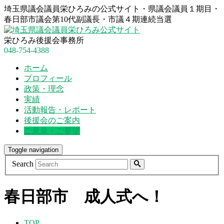
埼玉県議会議員栄ひろみの公式サイト・県議会議員１期目・
春日部市議会第10代副議長・市議４期連続当選
栄ひろみ後援会事務所
048-754-4388
ホーム
プロフィール
政策・理念
実績
活動報告・レポート
後援会のご案内
ご意見・ご要望
Toggle navigation
Search
春日部市 成人式へ！
TOP