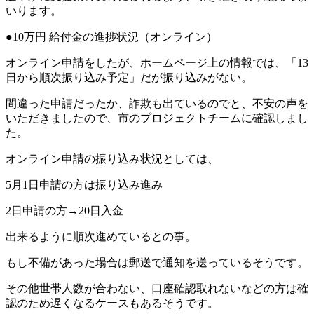
いります。
●10
万円
給付金の進捗状況（オンライン）
オンライン申請をしたが、ホームページ上の情報では、「
13
日から順次振り込み予定」だが振り込みがない。
間違った申請だったか、詐欺も出ているのでと、不安の声を
いただきましたので、市のプロジェクトチームに確認しまし
た。
オンライン申請の振り込み状況としては、
5
月
1
日申請の方は振り込み進み
2
日申請の方
→20
日入金
出来るように順次進めているとの事。
もし不備があった場合は郵送で通知を送っているそうです。
その他世帯人数が合わない、口座確認取れないなどの方は確
認のため遅くなるケースもあるそうです。