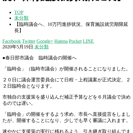
TOP
未分類
【臨時議会へ、10万円進捗状況、保育施設就労期限延
長】
Facebook
Twitter
Google+
Hatena
Pocket
LINE
2020年5月19日
未分類
●
春日部
市議会 臨時議会の開催へ
「臨時会」（臨時市議会）が開催されることになりました。
２０日に議会運営委員会にて日程・上程議案が正式決定、２
２日臨時会となります。
市独自の支援策を盛り込んだ補正予算などを６月議会で決め
るのでは遅い。
「臨時会」の開催をするよう求め、市長へ直接提言をしまし
たが、開催することになり、少しでも早く審議に入れます。
速やかに支援策の実行に移れるよう、引き継ぎ取り組んでま