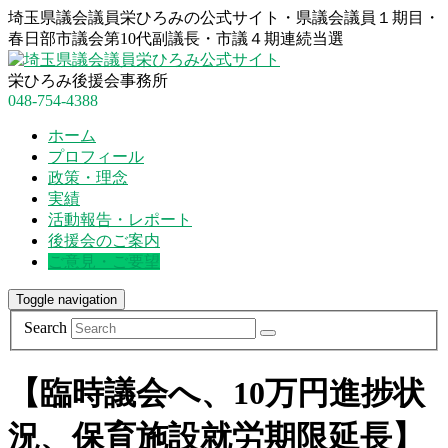
埼玉県議会議員栄ひろみの公式サイト・県議会議員１期目・
春日部市議会第10代副議長・市議４期連続当選
栄ひろみ後援会事務所
048-754-4388
ホーム
プロフィール
政策・理念
実績
活動報告・レポート
後援会のご案内
ご意見・ご要望
Toggle navigation
Search
【臨時議会へ、10万円進捗状
況、保育施設就労期限延長】