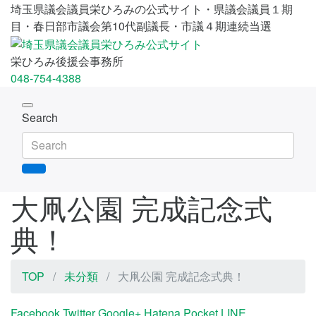
埼玉県議会議員栄ひろみの公式サイト・県議会議員１期
目・春日部市議会第10代副議長・市議４期連続当選
栄ひろみ後援会事務所
048-754-4388
Toggle
Search
navigation
大凧公園 完成記念式
典！
TOP
未分類
大凧公園 完成記念式典！
Facebook
Twitter
Google+
Hatena
Pocket
LINE