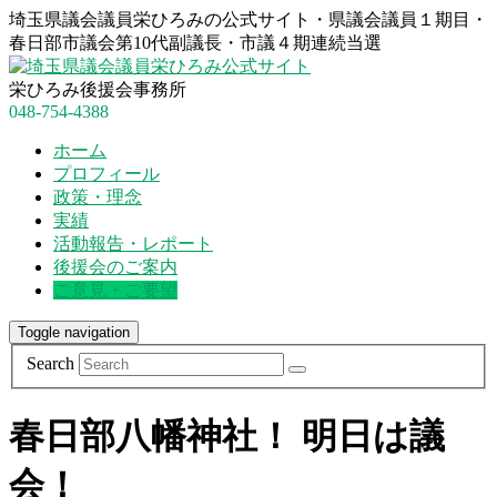
埼玉県議会議員栄ひろみの公式サイト・県議会議員１期目・
春日部市議会第10代副議長・市議４期連続当選
栄ひろみ後援会事務所
048-754-4388
ホーム
プロフィール
政策・理念
実績
活動報告・レポート
後援会のご案内
ご意見・ご要望
Toggle navigation
Search
春日部八幡神社！ 明日は議
会！