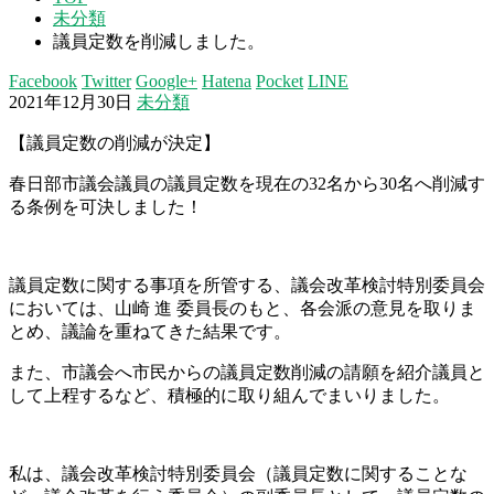
未分類
議員定数を削減しました。
Facebook
Twitter
Google+
Hatena
Pocket
LINE
2021年12月30日
未分類
【議員定数の削減が決定】
春日部市議会議員の議員定数を現在の
32
名から
30
名へ削減す
る条例を可決しました！
議員定数に関する事項を所管する、議会改革検討特別委員会
においては、山崎
進
委員長のもと、各会派の意見を取りま
とめ、議論を重ねてきた結果です。
また、市議会へ市民からの議員定数削減の請願を紹介議員と
して上程するなど、積極的に取り組んでまいりました。
私は、議会改革検討特別委員会（議員定数に関することな