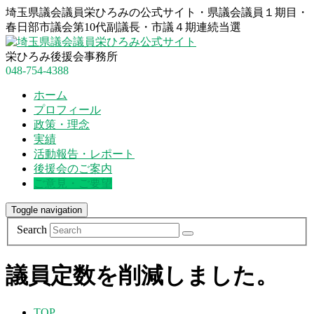
埼玉県議会議員栄ひろみの公式サイト・県議会議員１期目・
春日部市議会第10代副議長・市議４期連続当選
栄ひろみ後援会事務所
048-754-4388
ホーム
プロフィール
政策・理念
実績
活動報告・レポート
後援会のご案内
ご意見・ご要望
Toggle navigation
Search
議員定数を削減しました。
TOP